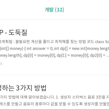
개발 (12)
 - 도둑질
획법 : 불필요한 계산을 줄이고 최적해를 찾는 방법 코드 class So
n(int[] money) { int answer = 0; int dp[] = new int[money.leng
oney.length]; dp[0] = money[0]; dp[1] = money[0]; dp2[0] = 0
r (int i = 2; i 첫번째 집의 돈) dp[1] (첫번째 집을 도둑질 했기 때문에 2
01
여전히 첫번째 집의 돈이 최적해) dp[i] = Math.max(dp[i-2] + 
.
성하는 3가지 방법
가지 방법에 대해 알아보겠습니다. 1. 생성자 스타벅스 음료 3잔을
k라는 클래스를 만들고 음료의 종류마다 값을 받을 수 있도록 생성자를 만