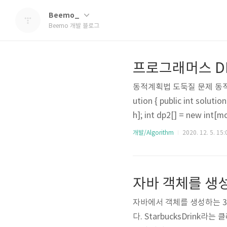
Beemo_
Beemo 개발 블로그
프로그래머스 DP
동적계획법 도둑질 문제 동적계
ution { public int solutio
h]; int dp2[] = new int[m
dp2[1] = money[1]; fo
개발/Algorithm
2020. 12. 5. 15:
번째 집을 도둑질 할 수 없어서 
oney[i], dp[i-1]); dp2[i] =.
자바 객체를 생
자바에서 객체를 생성하는 3
다. StarbucksDrin