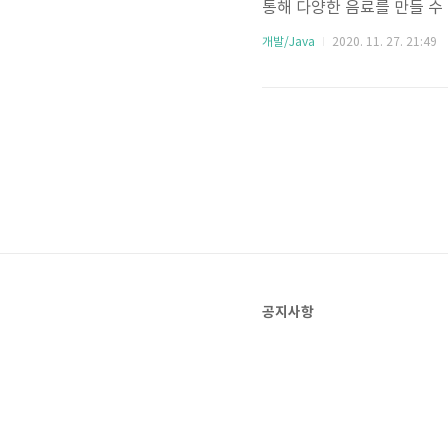
통해 다양한 음료를 만들 수 있는 구조네
arbucksDrink drink1 = ne
개발/Java
2020. 11. 27. 21:49
2, true); //투샷, 시럽2번, 아
공지사항