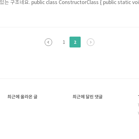
요. public class ConstructorClass { public static void m
w StarbucksDrink(2, true); //투샷, 아이스 StarbucksDrink drink2
이스 StarbucksDrink drink3 = ..
2
1
최근에 올라온 글
최근에 달린 댓글