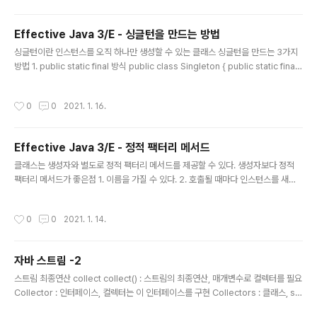
서버에 접속을 시도한다. 클라이언트 요청이 오면 accept() 함수를 호출에 연결한
다. 소켓이 연결되면 recv() / send() 함수를 통해 데이터를 전달하고 마지막에 clo
Effective Java 3/E - 싱글턴을 만드는 방법
se()를 호출하여 소켓을 종료한다. C프로그래밍에서는 socket() ->..
글 내용
싱글턴이란 인스턴스를 오직 하나만 생성할 수 있는 클래스 싱글턴을 만드는 3가지
방법 1. public static final 방식 public class Singleton { public static final
Singleton INSTANCE = new Singleton(); private Singleton() {} public v
oid singletonMethod() {} } private 생성자는 public static final 필드의 Sing
작성시간
0
0
2021. 1. 16.
leton.INSTANCE를 초기화 할 때 한 번만 호출 public이나 protected 생성작 없
으므로 클래스가 초기화 될 때 만들어진 인스턴스가 전체 시스템에서 하나뿐임이 보
장 예외적으로 권한이 있는 클라이언트는 AccessibleObject.set..
Effective Java 3/E - 정적 팩터리 메서드
글 내용
클래스는 생성자와 별도로 정적 팩터리 메서드를 제공할 수 있다. 생성자보다 정적
팩터리 메서드가 좋은점 1. 이름을 가질 수 있다. 2. 호출될 때마다 인스턴스를 새로
생성하지는 않아도 된다. 3. 반환 타입의 하위 타입 객체를 반환할 수 있는 능력이 있
다. 4. 입력 매개변수에 따라 매번 다른 클래스의 객체를 반환할 수 있다. 5. 정적 팩
작성시간
0
0
2021. 1. 14.
터리 메서드를 작성하는 시점에는 반환할 객체의 클래스가 존재하지 않아도 된다. 단
점 1. 상속을 하려면 public이나 protected생성자가 필요하니 정적 팩터리 메서드
만 제공하면 하위 클래스를 만들 수 없다. 2. 정척 팩터리 메서드는 프로그래머가 찾
자바 스트림 -2
기 어렵다. 정적팩터리 메서드 명명방식 1. from : 매개변수를 하나 받아서 해당 타입
글 내용
의 인스턴스를 반환하는 ..
스트림 최종연산 collect collect() : 스트림의 최종연산, 매개변수로 컬렉터를 필요
Collector : 인터페이스, 컬렉터는 이 인터페이스를 구현 Collectors : 클래스, sta
tic메서드로 미리 작성된 컬렉터를 제공 스트림을 컬렉션과 배열로 변환 : toList(), t