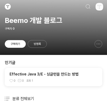
검색하기
티스토리
Beemo 개발 블로그
구독자
0
구독하기
방명록
신고하기 레이어
열기
인기글
Effective Java 3/E - 싱글턴을 만드는 방법
0
0
조회
1
분류 전체보기
주요 글 목록