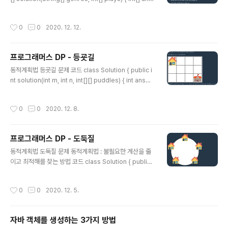
wer = {}; HashMap map = new HashMap(); for (in
t i = 0; i < genres.length; i++) { PlayData playDat
작성시간
0
0
2020. 12. 12.
a; playData = new PlayData(i); playData.put(i, pla
ys[i]); map.merge(genres[i], playData, PlayDat
a::merge); } Iterator iterator = PlayData.sortByT
프로그래머스 DP - 등굣길
otalValue(map).iterator(); ArrayList list = new Arr
글 내용
ayList(); ..
동적계획법 등굣길 문제 코드 class Solution { public i
nt solution(int m, int n, int[][] puddles) { int answe
r = 0; int[][] dp = new int[m+1][n+1]; for (int[] pu
ddle : puddles) { dp[puddle[0]][puddle[1]] = -1;
작성시간
0
0
2020. 12. 8.
} dp[1][0] = 1; for (int i = 1; i
프로그래머스 DP - 도둑질
글 내용
동적계획법 도둑질 문제 동적계획법 : 불필요한 계산을 줄
이고 최적해를 찾는 방법 코드 class Solution { public i
nt solution(int[] money) { int answer = 0; int dp[]
= new int[money.length]; int dp2[] = new int[mo
작성시간
0
0
2020. 12. 5.
ney.length]; dp[0] = money[0]; dp[1] = money
[0]; dp2[0] = 0; dp2[1] = money[1]; for (int i = 2; i
첫번째 집의 돈) dp[1] (첫번째 집을 도둑질 했기 때문에 2
자바 객체를 생성하는 3가지 방법
번째 집을 도둑질 할 수 없어서 여전히 첫번째 집의 돈이 최
글 내용