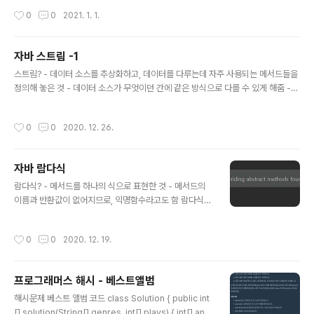
oSet(), toMap(), toCollection(), to Array() 통계 : Counting(), summingInt
작성시간
0
0
2021. 1. 1.
(), averagingInt(), maxBy(), minBy() 리듀싱 : reducing() 문자열 결합 : joinin
g(), joining(","), joining("," , "{" , "}"); 그룹화와 분할 : groupingBy(), partition
ingBy() Collecto..
자바 스트림 -1
글 내용
스트림? - 데이터 소스를 추상화하고, 데이터를 다루는데 자주 사용되는 메서드들을
정의해 놓은 것 - 데이터 소스가 무엇이던 간에 같은 방식으로 다를 수 있게 해줌 -
코드의 재사용성이 높아짐 문자열 정렬, 출력 String[] strings = {"data1", "data
3", "data2"}; List stringList = Arrays.asList(strings); Arrays.sort(string
작성시간
0
0
2020. 12. 26.
s); Collections.sort(stringList); for(String string : strings) { System.out.
println(string); } for(String string : stringList) { System.out.println(strin
g); } Stream strin..
자바 람다식
글 내용
람다식? - 메서드를 하나의 식으로 표현한 것 - 메서드의
이름과 반환값이 없어지므로, 익명함수라고도 함 람다식
작성법 반환타입 메서드이름 (매개변수) { //내용 } (매개변
수) -> { //내용 } int add(int a, int b) { return a + b; }
작성시간
0
0
2020. 12. 19.
(int a, int b) -> { return a + b; } (a, b) -> a + b 함수
형 인터페이스 Type t = (int a, int b) -> a + b; interfa
ce Function { int add(int a, int b); } Function functi
프로그래머스 해시 - 베스트앨범
on = new Function() { @Override public int add(i
글 내용
nt a, int b) { return a + b; } }; functi..
해시문제 베스트 앨범 코드 class Solution { public int
[] solution(String[] genres, int[] plays) { int[] ans