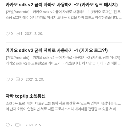
카카오 sdk v2 굳이 자바로 사용하기 -2 (카카오 링크 메시지)
글 내용
[개발/Android] - 카카오 sdk v2 굳이 자바로 사용하기 -1 (카카오 로그인) 전 포
스팅 로그인에 이어서 카카오 메시지 보내는 방법을 자바 코드로 작성하였습니다. 1.
kotlin으로 카카오 링크 메시지 보내기 class KakaoLink { companion object
{ @JvmStatic val instance by lazy { KakaoUtil() } } fun kakaoLink(conte
작성시간
0
1
2021. 2. 20.
xt : Context) { val defaultFeed = FeedTemplate( content = Content( titl
e = "타이틀", description = "메시지 내용", imageUrl = "이미지 경로", link = L
ink( webUrl = "웹 링크", mobileWebU..
카카오 sdk v2 굳이 자바로 사용하기 -1 (카카오 로그인)
글 내용
[개발/Android] - 카카오 sdk v2 굳이 자바로 사용하기 -2 (카카오 링크 메시지)
카카오 sdk v2는 코틀린으로 가이드가 나와있습니다. 하지만 굳이, 아니면 어쩔 수
없이 자바로 해야되는 분들을 위해 자바로 사용하는 방법을 공유합니다. sdk init, 앱
등록, 키발급 같은 내용은 생략합니다. 1. kotlin으로 카카오 로그인하기 - Login 코
작성시간
0
0
2021. 2. 20.
드 class KakaoLogin { interface IKLoginResult { fun onKakaoLoginRes
ult(user: User?) } var user:User? = null var listener:IKLoginResult? = n
ull // 로그인 callback 구성 val callback: (OAuthToken?, Thr..
자바 tcp/ip 소켓통신
글 내용
소켓 : 두 프로그램이 네트워크를 통해 서로 통신할 수 있도록 양쪽에 생성되는 링크
의 단자 소켓이 연결되면 서로 다른 프로세스끼리 데이터를 전달할 수 있음 서버 클
라이언트 socket() socket() bind() listen() connect() accept() 서버, 클라이
언트는 각각 socket을 생성하고 서버는 bind에서 포트번호를 할당한다 그 후에 lis
작성시간
2
0
2021. 2. 6.
ten()을 호출하여 클라이언트의 접속을 기다린다. 클라이언트는 connect()를 통해