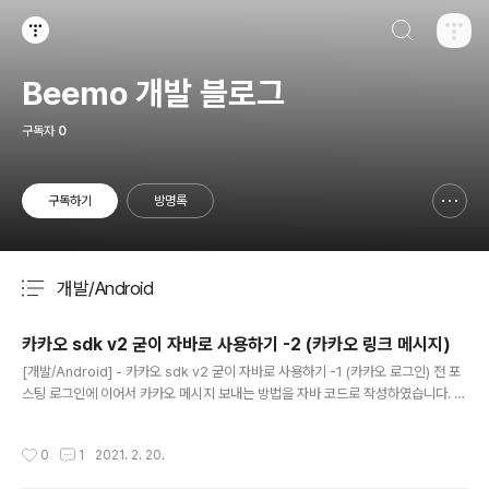
검색하기
티스토리
Beemo 개발 블로그
구독자
0
구독하기
방명록
신고하기 레이어
열기
개발/Android
분류 전체보기
주요 글 목록
카카오 sdk v2 굳이 자바로 사용하기 -2 (카카오 링크 메시지)
글 내용
[개발/Android] - 카카오 sdk v2 굳이 자바로 사용하기 -1 (카카오 로그인) 전 포
스팅 로그인에 이어서 카카오 메시지 보내는 방법을 자바 코드로 작성하였습니다. 1.
kotlin으로 카카오 링크 메시지 보내기 class KakaoLink { companion object
{ @JvmStatic val instance by lazy { KakaoUtil() } } fun kakaoLink(conte
작성시간
0
1
2021. 2. 20.
xt : Context) { val defaultFeed = FeedTemplate( content = Content( titl
e = "타이틀", description = "메시지 내용", imageUrl = "이미지 경로", link = L