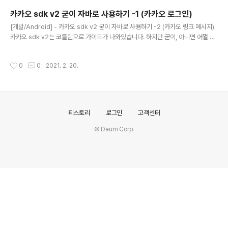
ink( webUrl = "웹 링크", mobileWebU..
카카오 sdk v2 굳이 자바로 사용하기 -1 (카카오 로그인)
글 내용
[개발/Android] - 카카오 sdk v2 굳이 자바로 사용하기 -2 (카카오 링크 메시지)
카카오 sdk v2는 코틀린으로 가이드가 나와있습니다. 하지만 굳이, 아니면 어쩔 수
없이 자바로 해야되는 분들을 위해 자바로 사용하는 방법을 공유합니다. sdk init, 앱
등록, 키발급 같은 내용은 생략합니다. 1. kotlin으로 카카오 로그인하기 - Login 코
작성시간
0
0
2021. 2. 20.
드 class KakaoLogin { interface IKLoginResult { fun onKakaoLoginRes
ult(user: User?) } var user:User? = null var listener:IKLoginResult? = n
ull // 로그인 callback 구성 val callback: (OAuthToken?, Thr..
의안내
티스토리
로그인
고객센터
© Daum Corp.